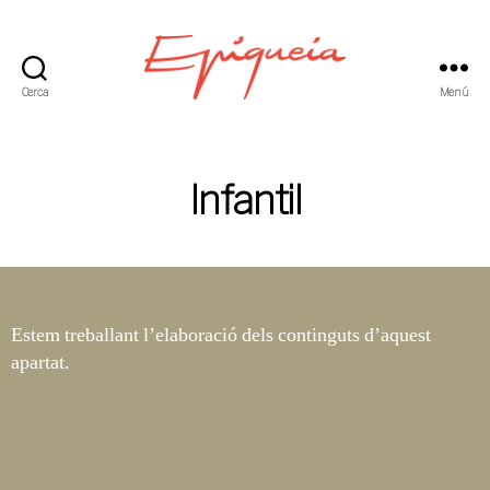
Cerca
Menú
Epiqueia
-
Una
escola
Infantil
petita
amb
una
ànima
gran
Estem treballant l’elaboració dels continguts d’aquest
apartat.