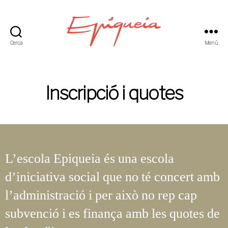
Cerca
Menú
Epiqueia
-
Una
escola
Inscripció i quotes
petita
amb
una
ànima
gran
L’escola Epiqueia és una escola
d’iniciativa social que no té concert amb
l’administració i per això no rep cap
subvenció i es finança amb les quotes de