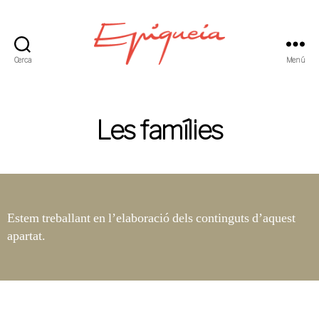
Cerca
Menú
Epiqueia
-
Una
escola
Les famílies
petita
amb
una
ànima
gran
Estem treballant en l’elaboració dels continguts d’aquest
apartat.