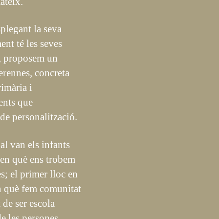
ateix.
splegant la seva
ent té les seves
ia, proposem un
perennes, concreta
rimària i
ents que
 de personalització.
al van els infants
oc en què ens trobem
s; el primer lloc en
en què fem comunitat
 de ser escola
de les persones.