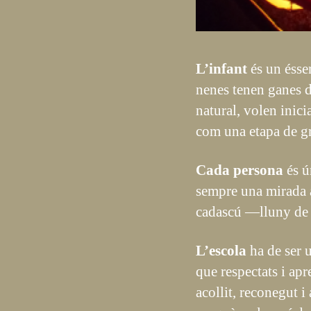
L’infant
és un ésser
nenes tenen ganes de
natural, volen inici
com una etapa de gr
Cada persona
és ú
sempre una mirada at
cadascú ―lluny de la
L’escola
ha de ser 
que respectats i apr
acollit, reconegut i