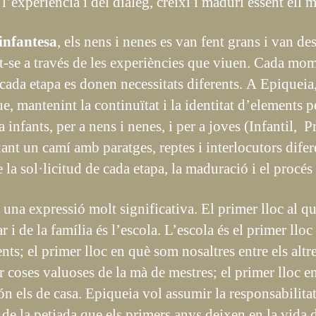
l’experiència i del diàleg, creixi i maduri essent ell m
infantesa
, els nens i nenes es van fent grans i van de
t-se a través de les experiències que viuen. Cada mom
n cada etapa es donen necessitats diferents. A Epique
ue, mantenint la continuïtat i la identitat d’elements 
a infants, per a nens i nenes, i per a joves (Infantil, P
ant un camí amb paratges, reptes i interlocutors difer
la sol·licitud de cada etapa, la maduració i el procés
 una expressió molt significativa. El primer lloc al qu
ar i de la família és l’escola. L’escola és el primer ll
ts; el primer lloc en què som nosaltres entre els altre
coses valuoses de la mà de mestres; el primer lloc 
n els de casa. Epiqueia vol assumir la responsabilitat
 de la petjada que els primers anys deixen en la vida 