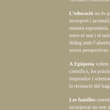
L’educació
no és qu
incorpori i acumuli
manera espontània. 
entre el nen i el món
diàleg amb l’alteri
noves perspectives 
A Epiqueia
volem p
científics, les pràc
inspirador i orient
la recreació del ba
Les famílies
constit
incorporar un nen a