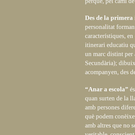
perquè, pel camí de 
Des de la primera 
personalitat forman
característiques, e
itinerari educatiu q
un marc distint per 
Secundària); dibuix
acompanyen, des de 
“Anar a escola”
és
quan surten de la ll
amb persones diferen
què podem conèixer 
amb altres que no só
veritable, conscient