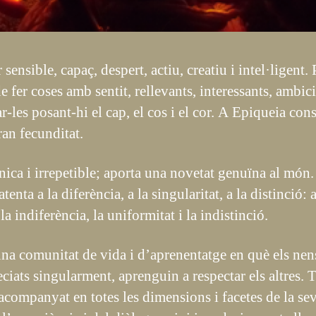
 sensible, capaç, despert, actiu, creatiu i intel·ligent. 
 fer coses amb sentit, rellevants, interessants, ambi
ar-les posant-hi el cap, el cos i el cor. A Epiqueia con
an fecunditat.
nica i irrepetible; aporta una novetat genuïna al món
enta a la diferència, a la singularitat, a la distinció:
 indiferència, la uniformitat i la indistinció.
una comunitat de vida i d’aprenentatge en què els nens
eciats singularment, aprenguin a respectar els altres.
 acompanyat en totes les dimensions i facetes de la se