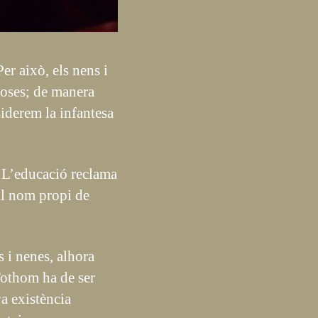
Per això, els nens i
cioses; de manera
siderem la infantesa
. L’educació reclama
 al nom propi de
 i nenes, alhora
 Tothom ha de ser
va existència