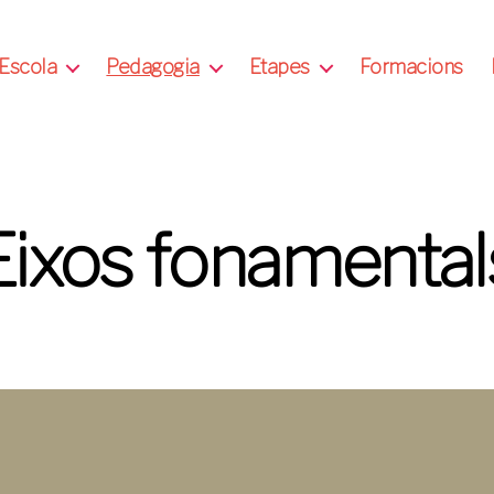
Escola
Pedagogia
Etapes
Formacions
Eixos fonamental