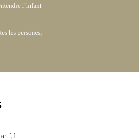
entendre l’infant
es les persones,
s
rtí, 1