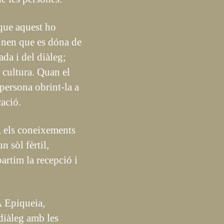
 que aquest ho
 nen que es dóna de
da i del diàleg;
la cultura. Quan el
 persona obrint-la a
ació.
s, els coneixements
n sòl fèrtil,
artim la recepció i
A Epiqueia,
 diàleg amb les